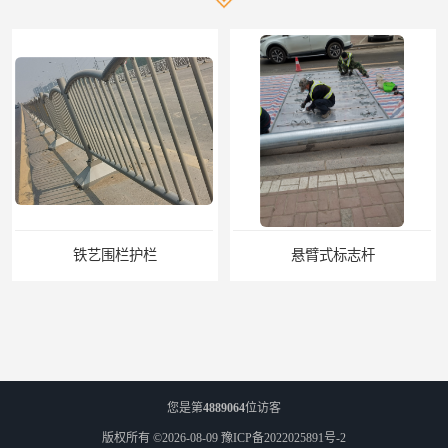
铁艺围栏护栏
悬臂式标志杆
您是第
4889064
位访客
版权所有 ©2026-08-09
豫ICP备2022025891号-2