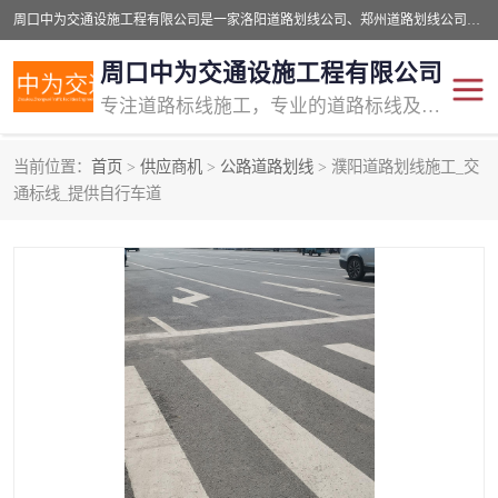
周口中为交通设施工程有限公司是一家洛阳道路划线公司、郑州道路划线公司、平顶山道路车位划线公司、开封车位划线公司、许昌道路车位划线公司、漯河道路车位划线公司，公司始终坚持“诚信、匠心、专注”的宗旨；我们的经营理念是：的服务。
周口中为交通设施工程有限公司
专注道路标线施工，专业的道路标线及交通设施施工服务商!
当前位置：
首页
>
供应商机
>
公路道路划线
> 濮阳道路划线施工_交
交通道路标线
公路道路划线
通标线_提供自行车道
道路标线划线
马路标线
道路标线
道路划线