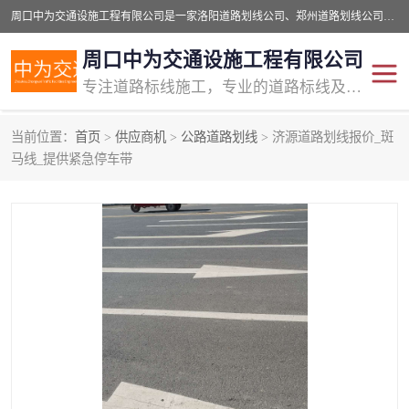
周口中为交通设施工程有限公司是一家洛阳道路划线公司、郑州道路划线公司、平顶山道路车位划线公司、开封车位划线公司、许昌道路车位划线公司、漯河道路车位划线公司，公司始终坚持“诚信、匠心、专注”的宗旨；我们的经营理念是：的服务。
周口中为交通设施工程有限公司
专注道路标线施工，专业的道路标线及交通设施施工服务商!
当前位置：
首页
>
供应商机
>
公路道路划线
> 济源道路划线报价_斑
交通道路标线
公路道路划线
马线_提供紧急停车带
道路标线划线
马路标线
道路标线
道路划线