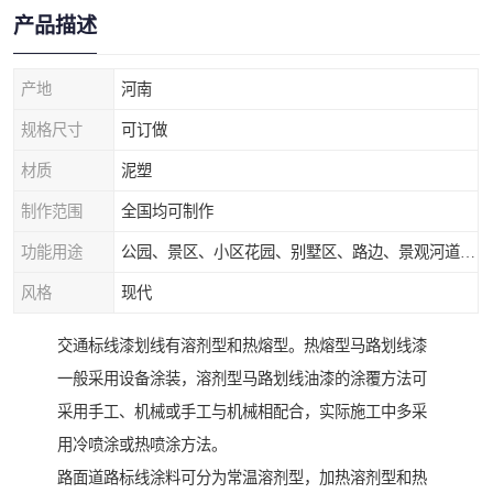
产品描述
产地
河南
规格尺寸
可订做
材质
泥塑
制作范围
全国均可制作
功能用途
公园、景区、小区花园、别墅区、路边、景观河道、水库堤坝、市政桥梁、公路交通和园林景观装饰工程等
风格
现代
交通标线漆划线有溶剂型和热熔型。热熔型马路划线漆
一般采用设备涂装，溶剂型马路划线油漆的涂覆方法可
采用手工、机械或手工与机械相配合，实际施工中多采
用冷喷涂或热喷涂方法。
路面道路标线涂料可分为常温溶剂型，加热溶剂型和热