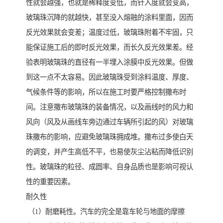
性就会越强，也就是稀释度变低，而针入度就会变高，
玻璃珠沉降的就越快，甚至没入熔融的涂料里面，因而
反光效果就会变差；温度过低，玻璃珠附着不牢固，只
能保证施工后的即时反光效果，而长久反光效果差。经
验表明玻璃珠的直径有一半埋入涂膜中反光效果。但做
到这一点不太容易。因此玻璃珠受到涂料温度、厚度、
气候条件等的影响，所以在施工时要严格控制撒布时
间。注意撒布玻璃珠的装备情况，以及画线时的风力和
风向（风及从画线车旁边通过车辆所引起的风）对玻璃
珠撒布的影响，应避免玻璃珠拥成堆。撒布过多使白天
的调变，并产生高低不平，也易使灰尘沾粘而降低识别
性。玻璃珠的粒径、成圆率、自身品质也是影响可视认
性的重要因素。
耐久性
（1）耐磨耗性。汽车的完全是靠车轮与地面的摩擦