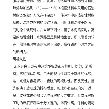
胀冷缩而开裂、挠曲、剥离。将热塑性道路标线涂料用
热熔斧加热到180℃——220℃（根据涂料中采用的石油
树脂类型和配方来选择温度），使涂料中的热塑性树脂
熔融，涂料成熔融的流动状态，用划线机涂覆于路面，
同时撒布玻璃珠，在常温下固化。覆于水泥路面时，高
温的熔融涂料与水泥路面是机械地齿合，所以附着力较
差，需预先涂布道路标线下涂剂，增强路面与涂料之间
的粘结力。
可视认性
无论是白天或夜晚热熔型标线都应鲜明、均匀、清晰，
有足够的视认距离。白天的视认性取决于颜料的优劣，
这一点相对容易解决，夜晚的可视认性，即反光性，首
先取决于玻璃珠的撒布质量，玻璃珠撒布应均匀，适
量，过多或过少都会影响标线的反光效果。其次标线施
工时的温度控制是十分关键的，温度过高，涂料的流动