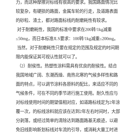
力，而这种摩擦对标线有很高的要求。我国路面情况比
较复杂，有硬损的路面，金属车轮的行走，及道路表面
的砂粒、渣土，都对路面标线的耐磨耗性有较求。
对于耐磨耗性，我国的标准中要求在200转/1kg减重
≤50mg，而日本标准JLS要求：100转/1kg减重≤200mg。
当然，对于耐磨耗性只要在规定的范围及规定的时间期
限内能保证其可视认性就可以了。
（2）耐侯性。热塑性涂料需具有优良的耐侯性。结合
我国地域广阔、东潮西燥、南热北寒的气候多样性和路
面的特点，可以调节涂料各原料的配比，来适应不同的
气候条件，可在不同的季节进行施工使用。耐久性应与
对标线使用时间的期望值相对应，如道路标线定为2年涂
覆一次，的标线涂料就应该在达到2年左右时间时，大部
分剥落，或经过简单的清除达到路面路基无痕迹，以避
免旧线影响新划标线对车流的引导，或消耗大量工时进