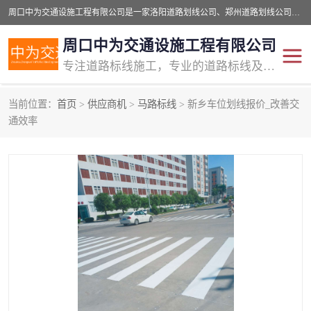
周口中为交通设施工程有限公司是一家洛阳道路划线公司、郑州道路划线公司、平顶山道路车位划线公司、开封车位划线公司、许昌道路车位划线公司、漯河道路车位划线公司，公司始终坚持“诚信、匠心、专注”的宗旨；我们的经营理念是：的服务。
周口中为交通设施工程有限公司
专注道路标线施工，专业的道路标线及交通设施施工服务商!
当前位置：
首页
>
供应商机
>
马路标线
> 新乡车位划线报价_改善交
交通道路标线
公路道路划线
通效率
道路标线划线
马路标线
道路标线
道路划线