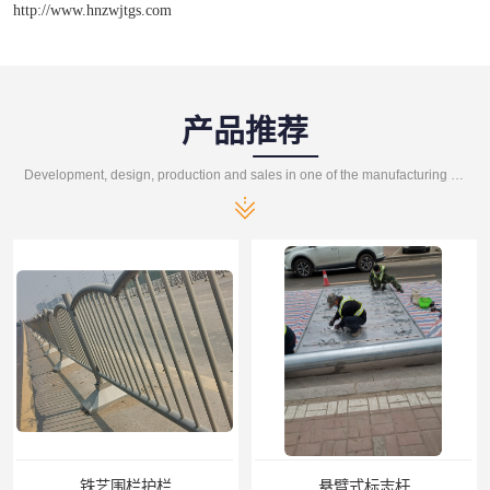
http://www.hnzwjtgs.com
产品推荐
Development, design, production and sales in one of the manufacturing enterprises
铁艺围栏护栏
悬臂式标志杆