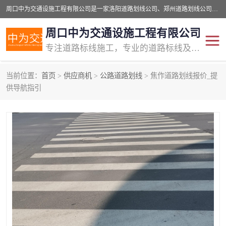
周口中为交通设施工程有限公司是一家洛阳道路划线公司、郑州道路划线公司、平顶山道路车位划线公司、开封车位划线公司、许昌道路车位划线公司、漯河道路车位划线公司，公司始终坚持“诚信、匠心、专注”的宗旨；我们的经营理念是：的服务。
周口中为交通设施工程有限公司
专注道路标线施工，专业的道路标线及交通设施施工服务商!
当前位置：
首页
>
供应商机
>
公路道路划线
> 焦作道路划线报价_提
交通道路标线
公路道路划线
供导航指引
道路标线划线
马路标线
道路标线
道路划线