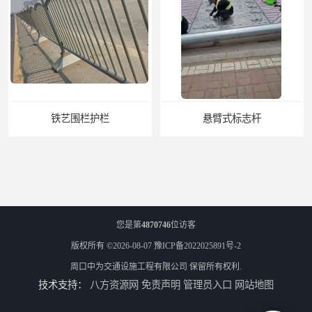
悬臂式标志杆
您是第
4870746
位访客
版权所有 ©2026-08-07
豫ICP备2022025891号-2
周口中为交通设施工程有限公司
保留所有权利.
技术支持：
八方资源网
免责声明
管理员入口
网站地图
F型悬臂式交通标志杆
道路交通标志牌