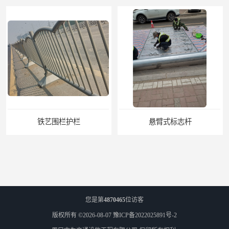
铁艺围栏护栏
悬臂式标志杆
您是第
4870465
位访客
版权所有 ©2026-08-07
豫ICP备2022025891号-2