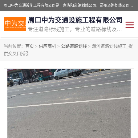
周口中为交通设施工程有限公司是一家洛阳道路划线公司、郑州道路划线公司、平顶山道路车位划线公司、开封车位划线公司、许昌道路车位划线公司、漯河道路车位划线公司，公司始终坚持“诚信、匠心、专注”的宗旨；我们的经营理念是：的服务。
周口中为交通设施工程有限公司
专注道路标线施工，专业的道路标线及交通设施施工服务商!
当前位置：
首页
>
供应商机
>
公路道路划线
> 漯河道路划线施工_提
交通道路标线
公路道路划线
供交叉口指引
道路标线划线
马路标线
道路标线
道路划线