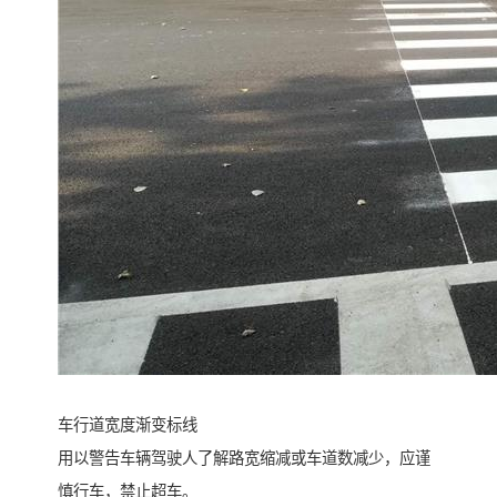
车行道宽度渐变标线
用以警告车辆驾驶人了解路宽缩减或车道数减少，应谨
慎行车，禁止超车。