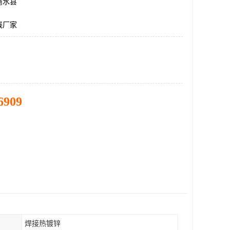
商水县
线厂家
6909
焊接热镀锌