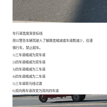
车行道宽度渐变标线
用以警告车辆驾驶人了解路宽缩减或车道数减少，应谨
慎行车，禁止超车。
1)三车道缩减为双车道
2)四车道缩减为双车道
3)四车道缩减为三车道
4)四车道缩减为二车道
5)三车道斑马线过渡
6)双向两车道改变为双向四车道