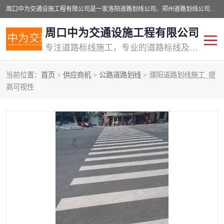
周口中为交通设施工程有限公司是一家洛阳道路划线公司、郑州道路划线公司、平顶山道路车位划线公司、开封车位划线公司、许昌道路车位划线公司、漯河道路车位划线公司，公司始终坚持“诚信、匠心、专注”的宗旨；我们的经营理念是：的服务。
周口中为交通设施工程有限公司
专注道路标线施工，专业的道路标线及交通设施施工服务商!
当前位置：
首页
>
供应商机
>
公路道路划线
> 濮阳道路划线施工_提
交通道路标线
公路道路划线
高可视性
道路标线划线
马路标线
道路标线
道路划线