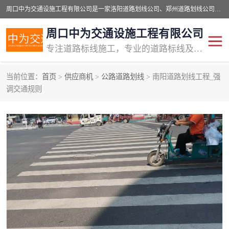
周口中为交通设施工程有限公司是一家洛阳道路划线公司、郑州道路划线公司、平顶山道路车位划线公司、开封车位划线公司、许昌道路车位划线公司、漯河道路车位划线公司，公司始终坚持“诚信、匠心、专注”的宗旨；我们的经营理念是：的服务。
周口中为交通设施工程有限公司
专注道路标线施工，专业的道路标线及交通设施施工服务商!
当前位置：
首页
>
供应商机
>
公路道路划线
> 南阳道路划线工程_强
交通道路标线
公路道路划线
调交通规则
道路标线划线
马路标线
道路标线
道路划线