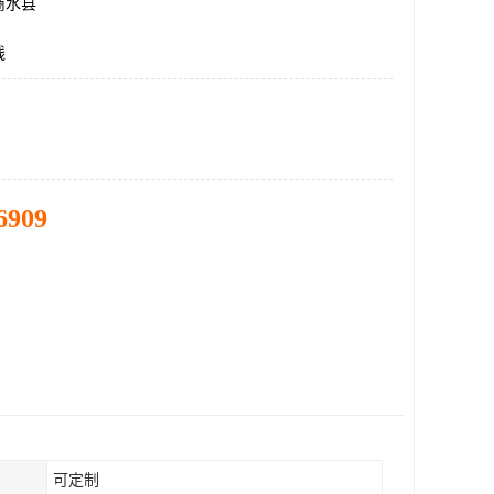
商水县
线
6909
可定制