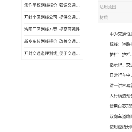
焦作学校划线报价_强调交通规则
适用范围
开封小区划线公司_提供交通信息
材质
洛阳厂区划线方案_提高可视性
中为交通设
新乡车位划线报价_改善交通效率
标线：道路
开封交通道理划线_便于交通管理
护栏：护栏
指示牌：交
日常行车中
讲一讲容易
人行横道预
使用白菱形
双向车道路
使用虚线分