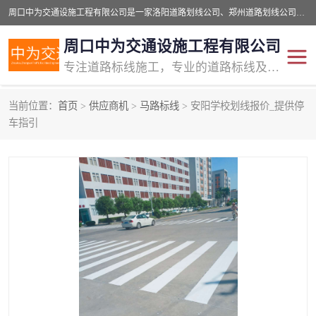
周口中为交通设施工程有限公司是一家洛阳道路划线公司、郑州道路划线公司、平顶山道路车位划线公司、开封车位划线公司、许昌道路车位划线公司、漯河道路车位划线公司，公司始终坚持“诚信、匠心、专注”的宗旨；我们的经营理念是：的服务。
周口中为交通设施工程有限公司
专注道路标线施工，专业的道路标线及交通设施施工服务商!
当前位置：
首页
>
供应商机
>
马路标线
> 安阳学校划线报价_提供停
交通道路标线
公路道路划线
车指引
道路标线划线
马路标线
道路标线
道路划线