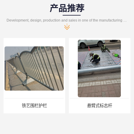
产品推荐
Development, design, production and sales in one of the manufacturing enterprises
铁艺围栏护栏
悬臂式标志杆