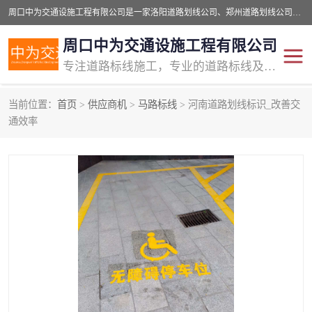
周口中为交通设施工程有限公司是一家洛阳道路划线公司、郑州道路划线公司、平顶山道路车位划线公司、开封车位划线公司、许昌道路车位划线公司、漯河道路车位划线公司，公司始终坚持“诚信、匠心、专注”的宗旨；我们的经营理念是：的服务。
周口中为交通设施工程有限公司
专注道路标线施工，专业的道路标线及交通设施施工服务商!
当前位置：
首页
>
供应商机
>
马路标线
> 河南道路划线标识_改善交
交通道路标线
公路道路划线
通效率
道路标线划线
马路标线
道路标线
道路划线