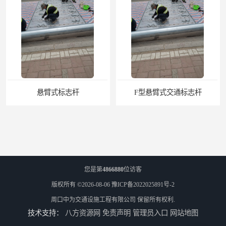
悬臂式标志杆
F型悬臂式交通标志杆
您是第
4866880
位访客
版权所有 ©2026-08-06
豫ICP备2022025891号-2
周口中为交通设施工程有限公司
保留所有权利.
技术支持：
八方资源网
免责声明
管理员入口
网站地图
道路交通标志牌
道路交通标志标线