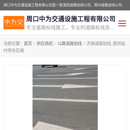
周口中为交通设施工程有限公司是一家洛阳道路划线公司、郑州道路划线公司、平顶山道路车位划线公司、开封车位划线公司、许昌道路车位划线公司、漯河道路车位划线公司，公司始终坚持“诚信、匠心、专注”的宗旨；我们的经营理念是：的服务。
周口中为交通设施工程有限公司
专注道路标线施工，专业的道路标线及交通设施施工服务商!
当前位置：
首页
>
供应商机
>
公路道路划线
> 济源道路划线_提供临
交通道路标线
公路道路划线
时停车区域
道路标线划线
马路标线
道路标线
道路划线