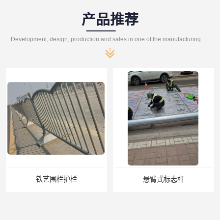
产品推荐
Development, design, production and sales in one of the manufacturing enterprises
铁艺围栏护栏
悬臂式标志杆