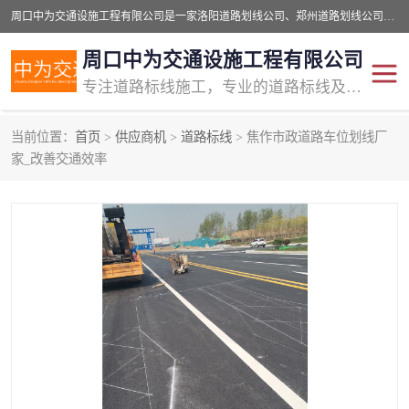
周口中为交通设施工程有限公司是一家洛阳道路划线公司、郑州道路划线公司、平顶山道路车位划线公司、开封车位划线公司、许昌道路车位划线公司、漯河道路车位划线公司，公司始终坚持“诚信、匠心、专注”的宗旨；我们的经营理念是：的服务。
周口中为交通设施工程有限公司
专注道路标线施工，专业的道路标线及交通设施施工服务商!
当前位置：
首页
>
供应商机
>
道路标线
> 焦作市政道路车位划线厂
交通道路标线
公路道路划线
家_改善交通效率
道路标线划线
马路标线
道路标线
道路划线