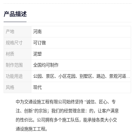
产品描述
产地
河南
规格尺寸
可订做
材质
泥塑
制作范围
全国均可制作
功能用途
公园、景区、小区花园、别墅区、路边、景观河道、水库堤坝、市政桥梁、公路交通和园林景观装饰工程等
风格
现代
中为交通设施工程有限公司始终坚持 “诚信、匠心、专
注、创新”的宗旨；我们的经营理念是：的，让客户满意
的性价比。公司拥有多个施工队伍，能承接各类大小交
通设施施工工程。