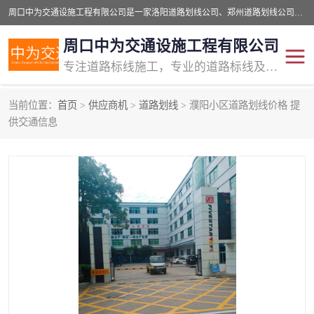
周口中为交通设施工程有限公司是一家洛阳道路划线公司、郑州道路划线公司、平顶山道路车位划线公司、开封车位划线公司、许昌道路车位划线公司、漯河道路车位划线公司，公司始终坚持“诚信、匠心、专注”的宗旨；我们的经营理念是：的服务。
周口中为交通设施工程有限公司
专注道路标线施工，专业的道路标线及交通设施施工服务商!
当前位置：
首页
>
供应商机
>
道路划线
> 濮阳小区道路划线价格 提
交通道路标线
公路道路划线
供交通信息
道路标线划线
马路标线
道路标线
道路划线