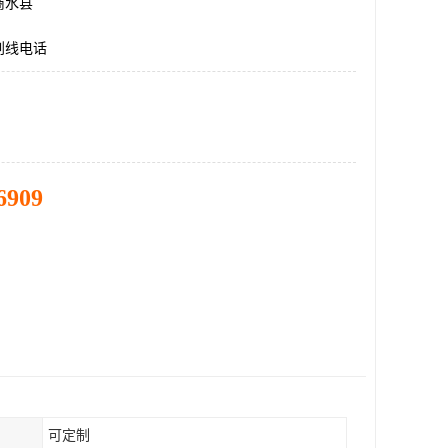
商水县
划线电话
6909
可定制