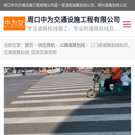
周口中为交通设施工程有限公司是一家洛阳道路划线公司、郑州道路划线公司、平顶山道路车位划线公司、开封车位划线公司、许昌道路车位划线公司、漯河道路车位划线公司，公司始终坚持“诚信、匠心、专注”的宗旨；我们的经营理念是：的服务。
周口中为交通设施工程有限公司
专注道路标线施工，专业的道路标线及交通设施施工服务商!
当前位置：
首页
>
供应商机
>
公路道路划线
> 三门峡道路划线标识_
交通道路标线
公路道路划线
交通道路标线_促进交通文明
道路标线划线
马路标线
道路标线
道路划线