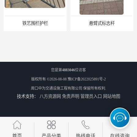
铁艺围栏护栏
悬臂式标志杆
您是第
4883046
位访客
版权所有 ©2026-08-08
豫ICP备2022025891号-2
周口中为交通设施工程有限公司
保留所有权利.
技术支持：
八方资源网
免责声明
管理员入口
网站地图
F型悬臂式交通标志杆
道路交通标志牌
首页
产品分类
热线电话
在线咨询