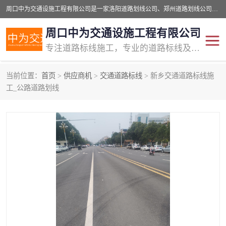
周口中为交通设施工程有限公司是一家洛阳道路划线公司、郑州道路划线公司、平顶山道路车位划线公司、开封车位划线公司、许昌道路车位划线公司、漯河道路车位划线公司，公司始终坚持“诚信、匠心、专注”的宗旨；我们的经营理念是：的服务。
周口中为交通设施工程有限公司
专注道路标线施工，专业的道路标线及交通设施施工服务商!
当前位置：
首页
>
供应商机
>
交通道路标线
> 新乡交通道路标线施
交通道路标线
公路道路划线
工_公路道路划线
道路标线划线
马路标线
道路标线
道路划线