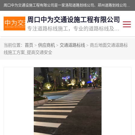
周口中为交通设施工程有限公司是一家洛阳道路划线公司、郑州道路划线公司、平顶山道路车位划线公司、开封车位划线公司、许昌道路车位划线公司、漯河道路车位划线公司，公司始终坚持“诚信、匠心、专注”的宗旨；我们的经营理念是：的服务。
周口中为交通设施工程有限公司
专注道路标线施工，专业的道路标线及交通设施施工服务商!
当前位置：
首页
>
供应商机
>
交通道路标线
> 商丘地面交通道路标
交通道路标线
公路道路划线
线施工方案_提高交通安全
道路标线划线
马路标线
道路标线
道路划线