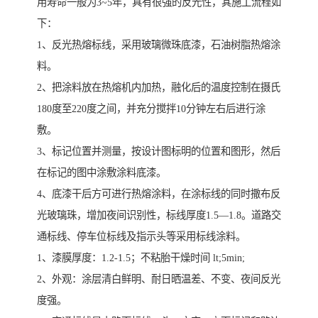
用寿命一般为3~5年，具有很强的反光性，其施工流程如
下：
1、反光热熔标线，采用玻璃微珠底漆，石油树脂热熔涂
料。
2、把涂料放在热熔机内加热，融化后的温度控制在摄氏
180度至220度之间，并充分搅拌10分钟左右后进行涂
敷。
3、标记位置并测量，按设计图标明的位置和图形，然后
在标记的图中涂敷涂料底漆。
4、底漆干后方可进行热熔涂料，在涂标线的同时撒布反
光玻璃珠，增加夜间识别性，标线厚度1.5—1.8。道路交
通标线、停车位标线及指示头等采用标线涂料。
1、漆膜厚度：1.2-1.5；不粘胎干燥时间 lt;5min;
2、外观：涂层清白鲜明、耐日晒温差、不变、夜间反光
度强。