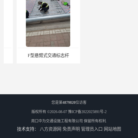
F型悬臂式交通标志杆
道路交通标志牌
您是第
4879820
位访客
版权所有 ©2026-08-07
豫ICP备2022025891号-2
周口中为交通设施工程有限公司
保留所有权利.
技术支持：
八方资源网
免责声明
管理员入口
网站地图
道路交通标志标线
热熔标线报价