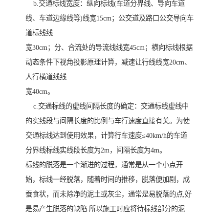
b.交通标线宽度：纵向标线(车道分界线、导向车道
线、车道边缘线等)线宽15cm；公交道及路口公交导向车
道标线线
宽30cm；分、合流处的导流线线宽45cm；横向标线根据
动态条件下视角投影原理计算，减速让行线线宽20cm、
人行横道线线
宽40cm。
c.交通标线的虚线间隔长度的确定：交通标线虚线中
的实线段与间隔长度的比例与车行速度直接有关。为使
交通标线达到使用效果，计算行车速度≤40km/h的车道
分界线标线实线段长度为2m，间隔长度为4m。
标线的脱落是一个渐进的过程，通常是从一个小点开
始，标线一经脱落，随着时间的推移，脱落便加剧，成
蚕食状，而未除净的泥土或灰尘，通常是易脱落的点,好
是易产生脱落的缺陷.所以施工时应将待标线部分的泥