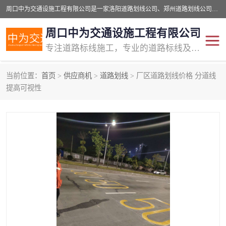
周口中为交通设施工程有限公司是一家洛阳道路划线公司、郑州道路划线公司、平顶山道路车位划线公司、开封车位划线公司、许昌道路车位划线公司、漯河道路车位划线公司，公司始终坚持“诚信、匠心、专注”的宗旨；我们的经营理念是：的服务。
周口中为交通设施工程有限公司
专注道路标线施工，专业的道路标线及交通设施施工服务商!
当前位置：
首页
>
供应商机
>
道路划线
> 厂区道路划线价格 分道线
交通道路标线
公路道路划线
提高可视性
道路标线划线
马路标线
道路标线
道路划线