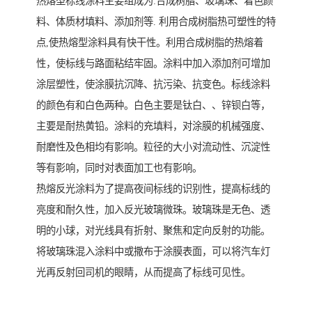
热熔型标线涂料主要组成为:合成树脂、玻璃珠、着色颜
料、体质材填料、添加剂等. 利用合成树脂热可塑性的特
点,使热熔型涂料具有快干性。利用合成树脂的热熔着
性，使标线与路面粘结牢固。涂料中加入添加剂可增加
涂层塑性，使涂膜抗沉降、抗污染、抗变色。标线涂料
的颜色有和白色两种。白色主要是钛白、、锌钡白等，
主要是耐热黄铅。涂料的充填料，对涂膜的机械强度、
耐磨性及色相均有影响。粒径的大小对流动性、沉淀性
等有影响，同时对表面加工也有影响。
热熔反光涂料为了提高夜间标线的识别性，提高标线的
亮度和耐久性，加入反光玻璃微珠。玻璃珠是无色、透
明的小球，对光线具有折射、聚焦和定向反射的功能。
将玻璃珠混入涂料中或撒布于涂膜表面，可以将汽车灯
光再反射回司机的眼睛，从而提高了标线可见性。