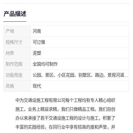
产品描述
产地
河南
规格尺寸
可订做
材质
泥塑
制作范围
全国均可制作
功能用途
公园、景区、小区花园、别墅区、路边、景观河道、水库堤坝、市政桥梁、公路交通和园林景观装饰工程等
风格
现代
中为交通设施工程有限公司每个工程均有专人精心组织
施工，业务上精益求精，我们只做精品工程。我们自创
办以来承接了若干交通设施工程的设计与施工，积累了
丰富的实践经验，在同行业中享有较高的度和声誉，并