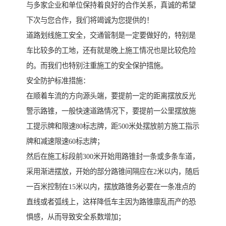
与多家企业和单位保持着良好的合作关系，真诚的希望
下次与您合作，我们将竭诚为您提供的！
道路划线施工安全，交通管制是一定要做好的，特别是
车比较多的工地，还有就是晚上施工情况也是比较危险
的。而我们也特别注重施工的安全保护措施。
安全防护标准措施：
在顺着车流的方向源头端，要提前一定的距离摆放反光
警示路锥，一般快速道路情况下，要提前一公里摆放施
工提示牌和限速80标志牌，距500米处摆放前方施工指示
牌和减速限速60标志牌；
然后在施工标段前300米开始用路锥封一条或多条车道，
采用渐进摆放，开始的部分路锥间隔应在2米以内，随后
一百米控制在15米以内，摆放路锥务必要在一条准点的
直线或者弧线上，这样降低车主因为路锥廪乱而产的恐
惧感，从而导致安全系数增加；