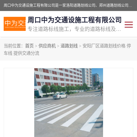
周口中为交通设施工程有限公司是一家洛阳道路划线公司、郑州道路划线公司、平顶山道路车位划线公司、开封车位划线公司、许昌道路车位划线公司、漯河道路车位划线公司，公司始终坚持“诚信、匠心、专注”的宗旨；我们的经营理念是：的服务。
周口中为交通设施工程有限公司
专注道路标线施工，专业的道路标线及交通设施施工服务商!
当前位置：
首页
>
供应商机
>
道路划线
> 安阳厂区道路划线价格 停
交通道路标线
公路道路划线
车线 提供交通分流
道路标线划线
马路标线
道路标线
道路划线