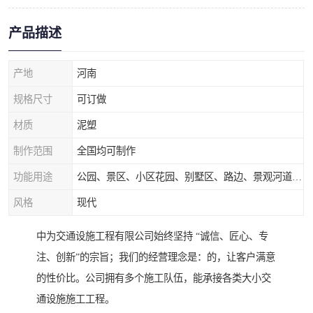
产品描述
产地
河南
规格尺寸
可订做
材质
泥塑
制作范围
全国均可制作
功能用途
公园、景区、小区花园、别墅区、路边、景观河道、水库堤坝、市政桥梁、公路交通和园林景观装饰工程等
风格
现代
中为交通设施工程有限公司始终坚持 “诚信、匠心、专
注、创新”的宗旨；我们的经营理念是：的，让客户满意
的性价比。公司拥有多个施工队伍，能承接各类大小交
通设施施工工程。