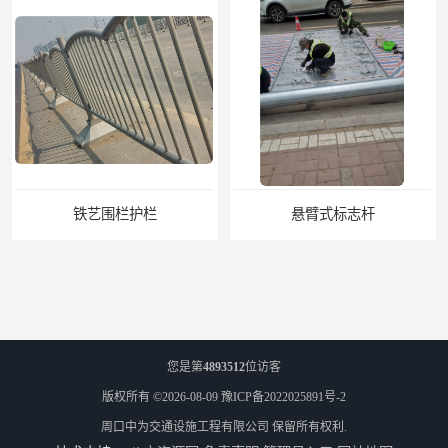
围栏护栏
悬臂式标志杆
您是第
4893512
位访客
版权所有 ©2026-08-09
豫ICP备2022025891号-2
周口中为交通设施工程有限公司
保留所有权利.