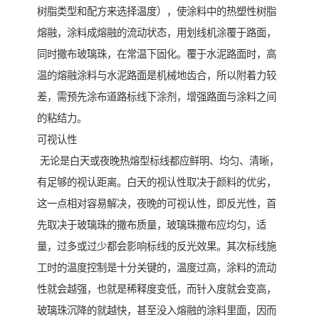
树脂类型和配方来选择温度），使涂料中的热塑性树脂
熔融，涂料成熔融的流动状态，用划线机涂覆于路面，
同时撒布玻璃珠，在常温下固化。覆于水泥路面时，高
温的熔融涂料与水泥路面是机械地齿合，所以附着力较
差，需预先涂布道路标线下涂剂，增强路面与涂料之间
的粘结力。
可视认性
无论是白天或夜晚热熔型标线都应鲜明、均匀、清晰，
有足够的视认距离。白天的视认性取决于颜料的优劣，
这一点相对容易解决，夜晚的可视认性，即反光性，首
先取决于玻璃珠的撒布质量，玻璃珠撒布应均匀，适
量，过多或过少都会影响标线的反光效果。其次标线施
工时的温度控制是十分关键的，温度过高，涂料的流动
性就会越强，也就是稀释度变低，而针入度就会变高，
玻璃珠沉降的就越快，甚至没入熔融的涂料里面，因而