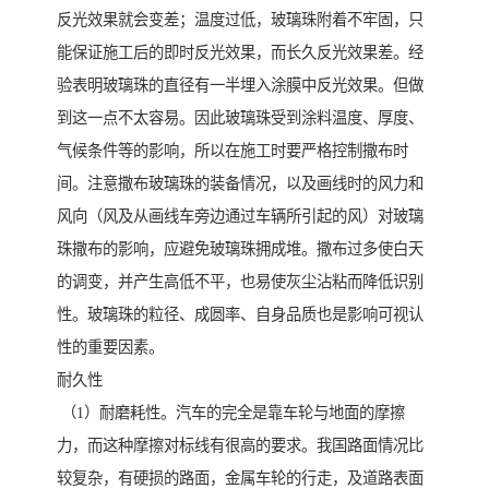
反光效果就会变差；温度过低，玻璃珠附着不牢固，只
能保证施工后的即时反光效果，而长久反光效果差。经
验表明玻璃珠的直径有一半埋入涂膜中反光效果。但做
到这一点不太容易。因此玻璃珠受到涂料温度、厚度、
气候条件等的影响，所以在施工时要严格控制撒布时
间。注意撒布玻璃珠的装备情况，以及画线时的风力和
风向（风及从画线车旁边通过车辆所引起的风）对玻璃
珠撒布的影响，应避免玻璃珠拥成堆。撒布过多使白天
的调变，并产生高低不平，也易使灰尘沾粘而降低识别
性。玻璃珠的粒径、成圆率、自身品质也是影响可视认
性的重要因素。
耐久性
（1）耐磨耗性。汽车的完全是靠车轮与地面的摩擦
力，而这种摩擦对标线有很高的要求。我国路面情况比
较复杂，有硬损的路面，金属车轮的行走，及道路表面