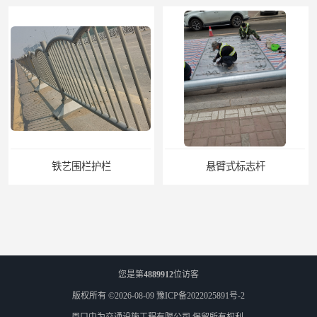
铁艺围栏护栏
悬臂式标志杆
您是第
4889912
位访客
版权所有 ©2026-08-09
豫ICP备2022025891号-2
周口中为交通设施工程有限公司
保留所有权利.