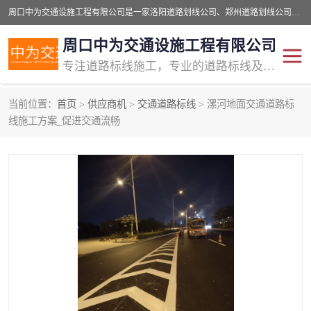
周口中为交通设施工程有限公司是一家洛阳道路划线公司、郑州道路划线公司、平顶山道路车位划线公司、开封车位划线公司、许昌道路车位划线公司、漯河道路车位划线公司，公司始终坚持“诚信、匠心、专注”的宗旨；我们的经营理念是：的服务。
周口中为交通设施工程有限公司
专注道路标线施工，专业的道路标线及交通设施施工服务商!
当前位置：
首页
>
供应商机
>
交通道路标线
> 漯河地面交通道路标
交通道路标线
公路道路划线
线施工方案_促进交通流畅
道路标线划线
马路标线
道路标线
道路划线