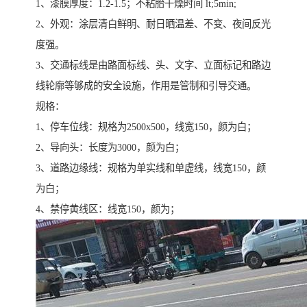
1、漆膜厚度：1.2-1.5；不粘胎干燥时间 lt;5min;
2、外观：涂层清白鲜明、耐日晒温差、不变、夜间反光
度强。
3、交通标线是由路面标线、头、文字、立面标记和路边
线轮廓等够成的安全设施，作用是管制和引导交通。
规格：
1、停车位线：规格为2500x500，线宽150，颜为白；
2、导向头：长度为3000，颜为白；
3、道路边缘线：规格为单实线和单虚线，线宽150，颜
为白；
4、禁停黄线区：线宽150，颜为；