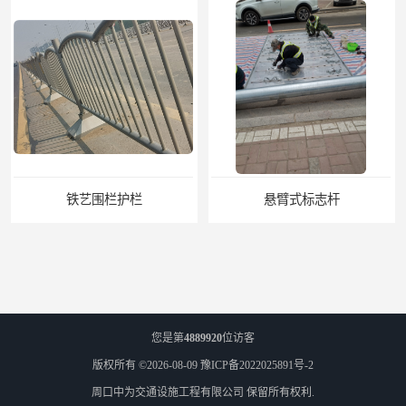
铁艺围栏护栏
悬臂式标志杆
您是第
4889920
位访客
版权所有 ©2026-08-09
豫ICP备2022025891号-2
周口中为交通设施工程有限公司
保留所有权利.