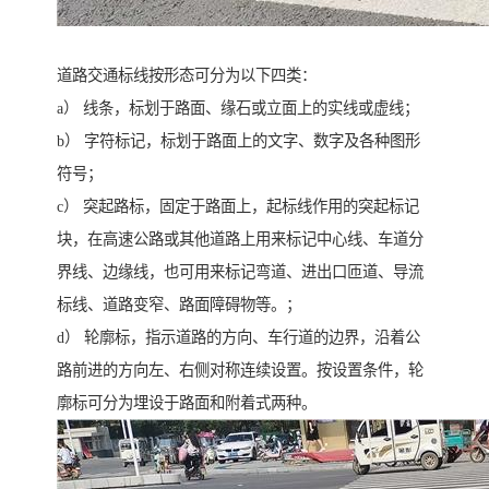
道路交通标线按形态可分为以下四类：
a） 线条，标划于路面、缘石或立面上的实线或虚线；
b） 字符标记，标划于路面上的文字、数字及各种图形
符号；
c） 突起路标，固定于路面上，起标线作用的突起标记
块，在高速公路或其他道路上用来标记中心线、车道分
界线、边缘线，也可用来标记弯道、进出口匝道、导流
标线、道路变窄、路面障碍物等。；
d） 轮廓标，指示道路的方向、车行道的边界，沿着公
路前进的方向左、右侧对称连续设置。按设置条件，轮
廓标可分为埋设于路面和附着式两种。