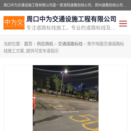
周口中为交通设施工程有限公司是一家洛阳道路划线公司、郑州道路划线公司、平顶山道路车位划线公司、开封车位划线公司、许昌道路车位划线公司、漯河道路车位划线公司，公司始终坚持“诚信、匠心、专注”的宗旨；我们的经营理念是：的服务。
周口中为交通设施工程有限公司
专注道路标线施工，专业的道路标线及交通设施施工服务商!
当前位置：
首页
>
供应商机
>
交通道路标线
> 焦作地面交通道路标
交通道路标线
公路道路划线
线施工方案_提供可变车道指示
道路标线划线
马路标线
道路标线
道路划线