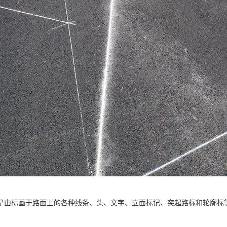
是由标画于路面上的各种线条、头、文字、立面标记、突起路标和轮廓标