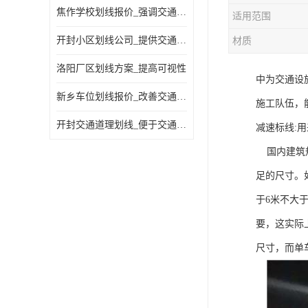
焦作学校划线报价_强调交通规则
适用范围
开封小区划线公司_提供交通信息
材质
洛阳厂区划线方案_提高可视性
中为交通设
新乡车位划线报价_改善交通效率
施工队伍，
开封交通道理划线_便于交通管理
减速标线:
国内建筑规
足的尺寸。如
于6米不大
要，这实际
尺寸，而单