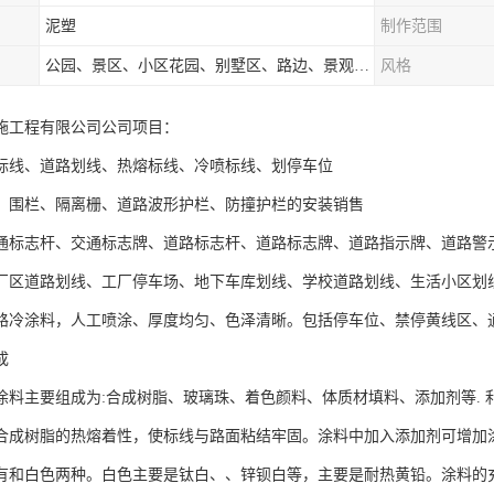
泥塑
制作范围
公园、景区、小区花园、别墅区、路边、景观河道、水库堤坝、市政桥梁、公路交通和园林景观装饰工程等
风格
施工程有限公司公司项目：
标线、道路划线、热熔标线、冷喷标线、划停车位
、围栏、隔离栅、道路波形护栏、防撞护栏的安装销售
通标志杆、交通标志牌、道路标志杆、道路标志牌、道路指示牌、道路警
厂区道路划线、工厂停车场、地下车库划线、学校道路划线、生活小区划线
路冷涂料，人工喷涂、厚度均匀、色泽清晰。包括停车位、禁停黄线区、
成
涂料主要组成为:合成树脂、玻璃珠、着色颜料、体质材填料、添加剂等. 
合成树脂的热熔着性，使标线与路面粘结牢固。涂料中加入添加剂可增加
有和白色两种。白色主要是钛白、、锌钡白等，主要是耐热黄铅。涂料的