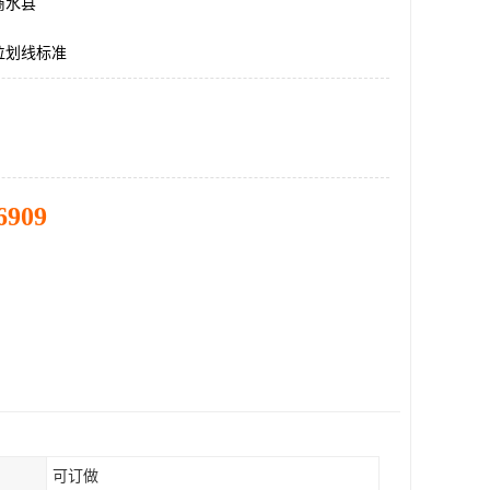
商水县
位划线标准
6909
可订做