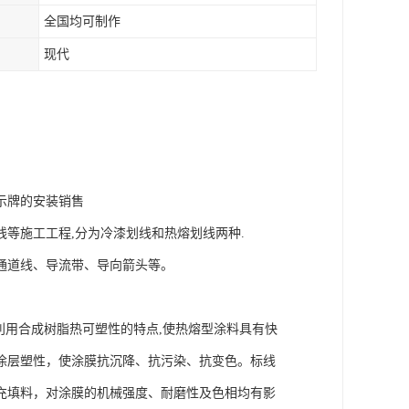
全国均可制作
现代
示牌的安装销售
等施工工程,分为冷漆划线和热熔划线两种.
通道线、导流带、导向箭头等。
利用合成树脂热可塑性的特点,使热熔型涂料具有快
涂层塑性，使涂膜抗沉降、抗污染、抗变色。标线
充填料，对涂膜的机械强度、耐磨性及色相均有影