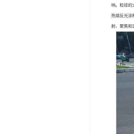
响。粒径的
热熔反光涂
射、聚焦和