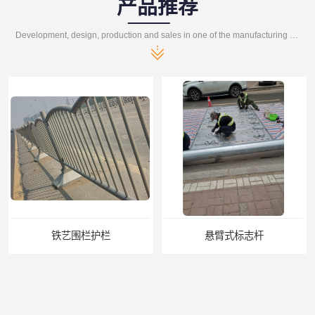
产品推荐
Development, design, production and sales in one of the manufacturing enterprises
铁艺围栏护栏
悬臂式标志杆