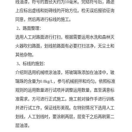
线油漆，符号的直径大约为10毫米。完结符号后，路途
上应标出虚线和妨碍线的开始方位。检无误后报验征询
同意，然后再进行标线的施工。
2、路面整理：
选用人工对路面进行打扫，根据需要运用水洗和森林灭
火器吹扫路面，划线前路面有必要打扫洁净，无尘土和
其他杂物。
3、标线的施划：
介绍到选用机械喷涂油漆，将玻璃珠添加在油漆中，玻
璃珠的含量为0.8kg/L，参与机械前拌和均匀。依照标准
规则的运用数量进行试喷并调整运用数量，直至满意标
准需求，方可进行正式施工。施工前对操作手进行训练
并进行试工作，保证线形美观。在特别情况下选用人工
划线，人工划线时，要涂刷两层，层变干之后再刷第二
层油漆。