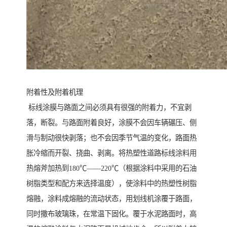
附着性及附着机理
标线涂膜与路面之间必须具有很强的附着力，不宜剥
落，断裂。与路面附着良好，涂膜不会因车辆碾压、侧
滑与制动很快剥落；也不会因季节气温的变化，路面热
胀冷缩而开裂、挠曲、剥离。将热塑性道路标线涂料用
热熔斧加热到180℃——220℃（根据涂料中采用的石油
树脂类型和配方来选择温度），使涂料中的热塑性树脂
熔融，涂料成熔融的流动状态，用划线机涂覆于路面，
同时撒布玻璃珠，在常温下固化。覆于水泥路面时，高