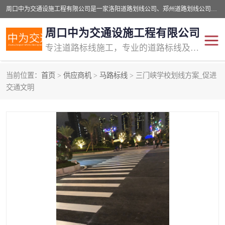
周口中为交通设施工程有限公司是一家洛阳道路划线公司、郑州道路划线公司、平顶山道路车位划线公司、开封车位划线公司、许昌道路车位划线公司、漯河道路车位划线公司，公司始终坚持“诚信、匠心、专注”的宗旨；我们的经营理念是：的服务。
周口中为交通设施工程有限公司
专注道路标线施工，专业的道路标线及交通设施施工服务商!
当前位置：
首页
>
供应商机
>
马路标线
> 三门峡学校划线方案_促进
交通道路标线
公路道路划线
交通文明
道路标线划线
马路标线
道路标线
道路划线