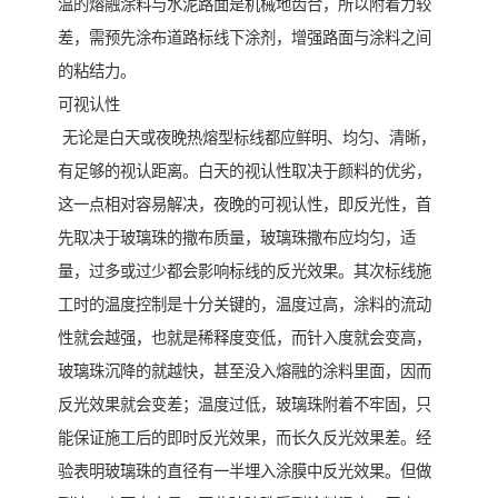
温的熔融涂料与水泥路面是机械地齿合，所以附着力较
差，需预先涂布道路标线下涂剂，增强路面与涂料之间
的粘结力。
可视认性
无论是白天或夜晚热熔型标线都应鲜明、均匀、清晰，
有足够的视认距离。白天的视认性取决于颜料的优劣，
这一点相对容易解决，夜晚的可视认性，即反光性，首
先取决于玻璃珠的撒布质量，玻璃珠撒布应均匀，适
量，过多或过少都会影响标线的反光效果。其次标线施
工时的温度控制是十分关键的，温度过高，涂料的流动
性就会越强，也就是稀释度变低，而针入度就会变高，
玻璃珠沉降的就越快，甚至没入熔融的涂料里面，因而
反光效果就会变差；温度过低，玻璃珠附着不牢固，只
能保证施工后的即时反光效果，而长久反光效果差。经
验表明玻璃珠的直径有一半埋入涂膜中反光效果。但做