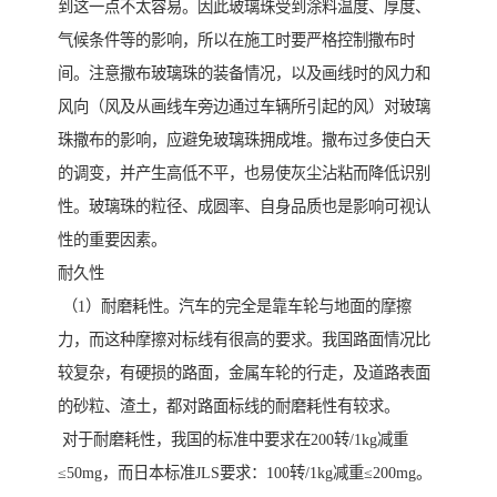
到这一点不太容易。因此玻璃珠受到涂料温度、厚度、
气候条件等的影响，所以在施工时要严格控制撒布时
间。注意撒布玻璃珠的装备情况，以及画线时的风力和
风向（风及从画线车旁边通过车辆所引起的风）对玻璃
珠撒布的影响，应避免玻璃珠拥成堆。撒布过多使白天
的调变，并产生高低不平，也易使灰尘沾粘而降低识别
性。玻璃珠的粒径、成圆率、自身品质也是影响可视认
性的重要因素。
耐久性
（1）耐磨耗性。汽车的完全是靠车轮与地面的摩擦
力，而这种摩擦对标线有很高的要求。我国路面情况比
较复杂，有硬损的路面，金属车轮的行走，及道路表面
的砂粒、渣土，都对路面标线的耐磨耗性有较求。
对于耐磨耗性，我国的标准中要求在200转/1kg减重
≤50mg，而日本标准JLS要求：100转/1kg减重≤200mg。