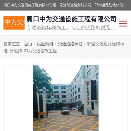
周口中为交通设施工程有限公司是一家洛阳道路划线公司、郑州道路划线公司、平顶山道路车位划线公司、开封车位划线公司、许昌道路车位划线公司、漯河道路车位划线公司，公司始终坚持“诚信、匠心、专注”的宗旨；我们的经营理念是：的服务。
周口中为交通设施工程有限公司
专注道路标线施工，专业的道路标线及交通设施施工服务商!
当前位置：
首页
>
供应商机
>
交通道路标线
> 鹤壁交通道路标线标
交通道路标线
公路道路划线
准_分道线_中为交通设施工程
道路标线划线
马路标线
道路标线
道路划线