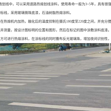
场划线中，可以采用道路热熔划线涂料，使用寿命一般为3~5年，具有很
熔标线，采用玻璃微珠底漆，石油树脂热熔涂料。
放在热熔机内加热，融化后的温度控制在摄氏180度至220度之间，并充分
置并测量，按设计图标明的位置和图形，然后在标记的图中涂敷涂料底漆
后方可进行热熔涂料，在涂标线的同时撒布反光玻璃珠，增加夜间识别性，标线