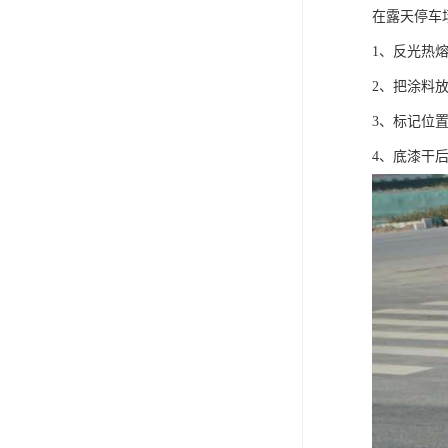
在露天停车
1、反光热
2、把涂料
3、标记位
4、底漆干