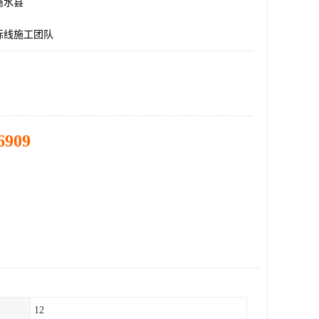
商水县
标线施工团队
6909
12