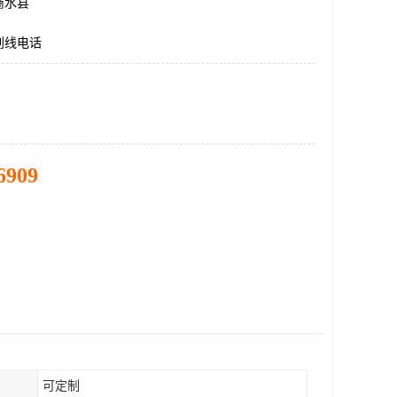
商水县
划线电话
6909
可定制