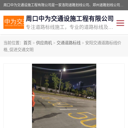
周口中为交通设施工程有限公司是一家洛阳道路划线公司、郑州道路划线公司、平顶山道路车位划线公司、开封车位划线公司、许昌道路车位划线公司、漯河道路车位划线公司，公司始终坚持“诚信、匠心、专注”的宗旨；我们的经营理念是：的服务。
周口中为交通设施工程有限公司
专注道路标线施工，专业的道路标线及交通设施施工服务商!
当前位置：
首页
>
供应商机
>
交通道路标线
> 安阳交通道路标线价
交通道路标线
公路道路划线
格_促进交通文明
道路标线划线
马路标线
道路标线
道路划线