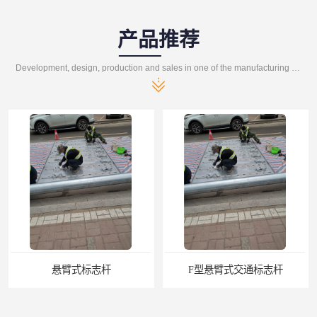
产品推荐
Development, design, production and sales in one of the manufacturing enterprises
悬臂式标志杆
F型悬臂式交通标志杆