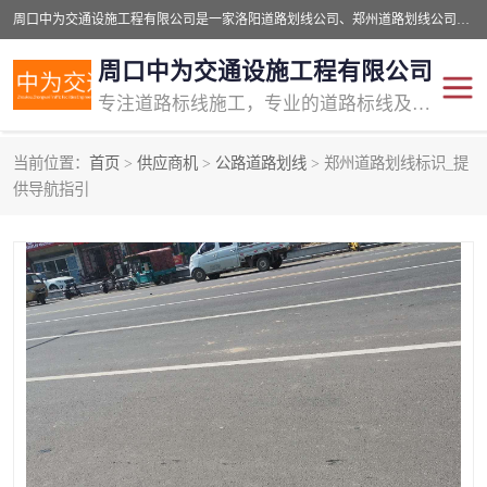
周口中为交通设施工程有限公司是一家洛阳道路划线公司、郑州道路划线公司、平顶山道路车位划线公司、开封车位划线公司、许昌道路车位划线公司、漯河道路车位划线公司，公司始终坚持“诚信、匠心、专注”的宗旨；我们的经营理念是：的服务。
周口中为交通设施工程有限公司
专注道路标线施工，专业的道路标线及交通设施施工服务商!
当前位置：
首页
>
供应商机
>
公路道路划线
> 郑州道路划线标识_提
交通道路标线
公路道路划线
供导航指引
道路标线划线
马路标线
道路标线
道路划线