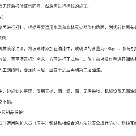
检无误后报验征询同意，然后再进行标线的施工。
理：
路面进行打扫，根据需要运用水洗和森林灭火器吹扫路面，划线前路面有
施划：
机械喷涂油漆，将玻璃珠添加在油漆中，玻璃珠的含量为0.8kg/L，参
数量，直至满意标准需求，方可进行正式施工。施工前对操作手进行训练
人工划线时，要涂刷两层，层变干之后再刷第二层油漆。
中，边施划边整理，做到无抛、洒、滴、漏，无污染物，机械设备无漏油
染不损。
护及制品保护：
线时选用防护人员（旗手）和路锥相结合的方法对安全进行防护，划线完