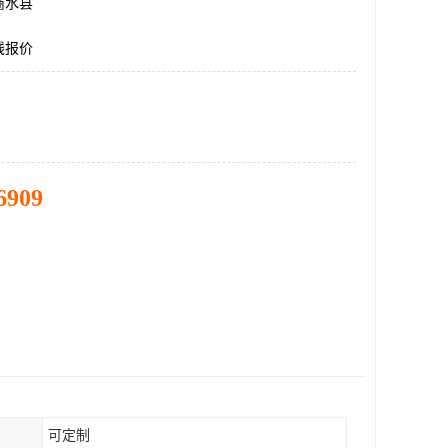
商水县
线报价
6909
可定制