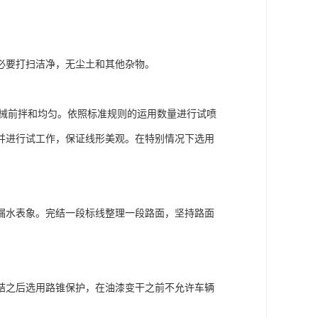
必要打扫洁净，无尘土和其他杂物。
与机械前拌和均匀。依照标准规则的运用数量进行试喷
并进行试工作，保证线形美观。在特别情况下选用
漏水表象。完结一段标线整理一段路面，坚持路面
结之后选用路锥保护，在油漆变干之前不允许车辆