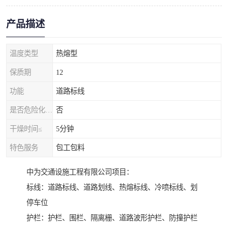
产品描述
温度类型
热熔型
保质期
12
功能
道路标线
是否危险化学品
否
干燥时间≤
5分钟
特色服务
包工包料
中为交通设施工程有限公司项目：
标线：道路标线、道路划线、热熔标线、冷喷标线、划
停车位
护栏：护栏、围栏、隔离栅、道路波形护栏、防撞护栏