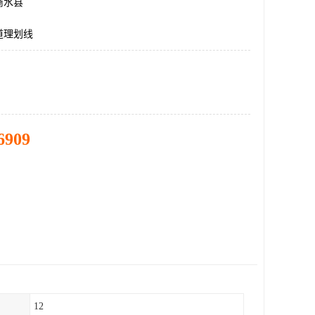
商水县
道理划线
6909
12