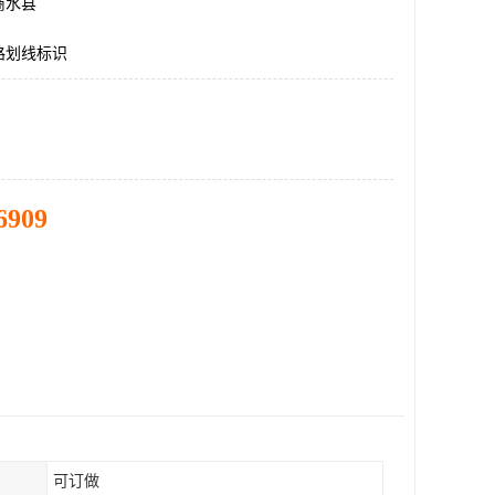
商水县
路划线标识
6909
可订做