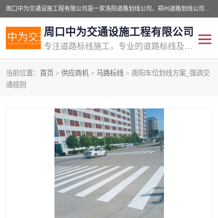
周口中为交通设施工程有限公司是一家洛阳道路划线公司、郑州道路划线公司、平顶山道路车位划线公司、开封车位划线公司、许昌道路车位划线公司、漯河道路车位划线公司，公司始终坚持“诚信、匠心、专注”的宗旨；我们的经营理念是：的服务。
周口中为交通设施工程有限公司
专注道路标线施工，专业的道路标线及交通设施施工服务商!
当前位置：
首页
>
供应商机
>
马路标线
> 南阳车位划线方案_强调交
交通道路标线
公路道路划线
通规则
道路标线划线
马路标线
道路标线
道路划线