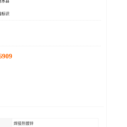
商水县
线标识
6909
焊接热镀锌