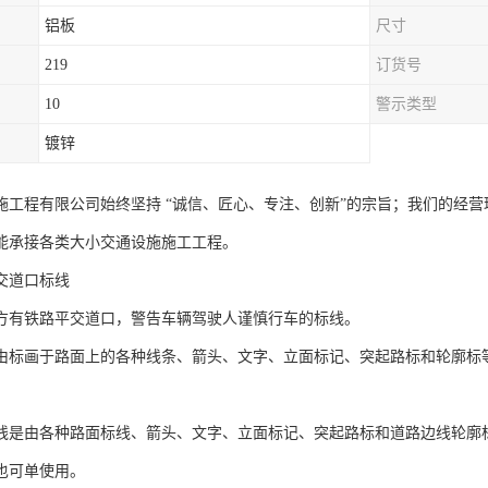
铝板
尺寸
219
订货号
10
警示类型
镀锌
施工程有限公司始终坚持 “诚信、匠心、专注、创新”的宗旨；我们的经
能承接各类大小交通设施施工工程。
交道口标线
方有铁路平交道口，警告车辆驾驶人谨慎行车的标线。
由标画于路面上的各种线条、箭头、文字、立面标记、突起路标和轮廓标
线是由各种路面标线、箭头、文字、立面标记、突起路标和道路边线轮廓
也可单使用。