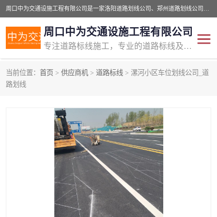
周口中为交通设施工程有限公司是一家洛阳道路划线公司、郑州道路划线公司、平顶山道路车位划线公司、开封车位划线公司、许昌道路车位划线公司、漯河道路车位划线公司，公司始终坚持“诚信、匠心、专注”的宗旨；我们的经营理念是：的服务。
周口中为交通设施工程有限公司
专注道路标线施工，专业的道路标线及交通设施施工服务商!
当前位置：
首页
>
供应商机
>
道路标线
> 漯河小区车位划线公司_道
交通道路标线
公路道路划线
路划线
道路标线划线
马路标线
道路标线
道路划线