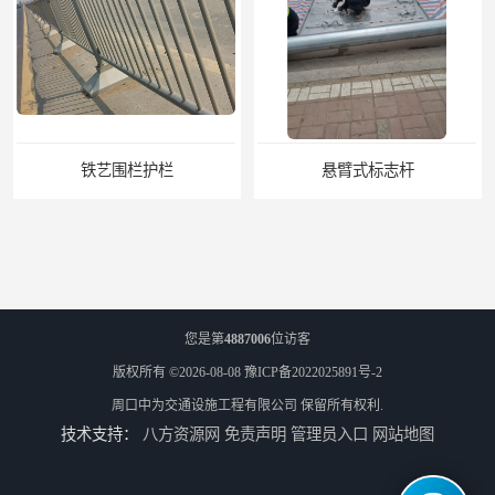
铁艺围栏护栏
悬臂式标志杆
您是第
4887006
位访客
版权所有 ©2026-08-08
豫ICP备2022025891号-2
周口中为交通设施工程有限公司
保留所有权利.
技术支持：
八方资源网
免责声明
管理员入口
网站地图
F型悬臂式交通标志杆
道路交通标志牌