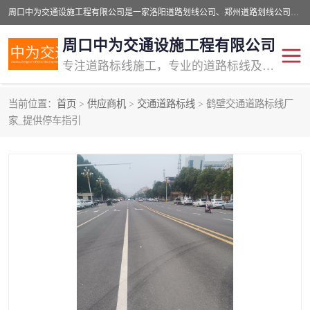
周口中为交通设施工程有限公司是一家洛阳道路划线公司、郑州道路划线公司、平顶山道路车位划线公司、开封车位划线公司、许昌道路车位划线公司、漯河道路车位划线公司，公司始终坚持“诚信、匠心、专注”的宗旨；我们的经营理念是：的服务。
周口中为交通设施工程有限公司
专注道路标线施工，专业的道路标线及交通设施施工服务商!
当前位置：
首页
>
供应商机
>
交通道路标线
> 鹤壁交通道路标线厂
交通道路标线
公路道路划线
家_提供停车指引
道路标线划线
马路标线
道路标线
道路划线