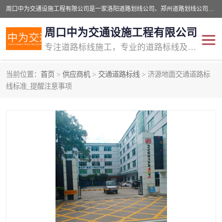
周口中为交通设施工程有限公司是一家洛阳道路划线公司、郑州道路划线公司、平顶山道路车位划线公司、开封车位划线公司、许昌道路车位划线公司、漯河道路车位划线公司，公司始终坚持“诚信、匠心、专注”的宗旨；我们的经营理念是：的服务。
周口中为交通设施工程有限公司
专注道路标线施工，专业的道路标线及交通设施施工服务商!
当前位置：
首页
>
供应商机
>
交通道路标线
> 济源地面交通道路标
交通道路标线
公路道路划线
线标准_提醒注意事项
道路标线划线
马路标线
道路标线
道路划线