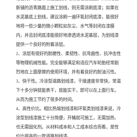
新铺的沥青路面上施工划线，则无需涂刷底漆；如果在
水泥基底上划线，建议涂刷一遍环氧封闭底漆，能很好
地将一些少量的微小颗粒如灰尘、水气等封闭在漆膜
内，并且封闭底漆能很好地渗透进水泥基层，为划线漆
提供一个良好的附着涂层。
2、涂层有很好的耐磨性、柔韧性、抗弯曲性、抗冲击性
等物理机械性能。完全能够满足和适应汽车轮胎经常剧
烈地在上面摩擦的使用环境，并有着良好的耐油污性。
3、快干性。冷涂型道路划线漆，干燥速度非常快，常温
下十多分钟就能表干，就能实干，即可以在上面行车。
从而为施工节约了很多的时间。
4、高性价比。相比热熔划线漆和环氧类划线漆来说，冷
涂型划线漆施工十分简便，开桶就可施工，无需加热、
也无需固化剂。从材料成本和人工成本综合而看，是性
价比很高的一款道路划线漆。