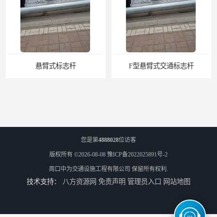
悬臂式标志杆
F型悬臂式交通标志杆
您是第
4888028
位访客
版权所有 ©2026-08-08
豫ICP备2022025891号-2
周口中为交通设施工程有限公司
保留所有权利.
技术支持：
八方资源网
免责声明
管理员入口
网站地图
道路交通标志牌
道路交通标志标线