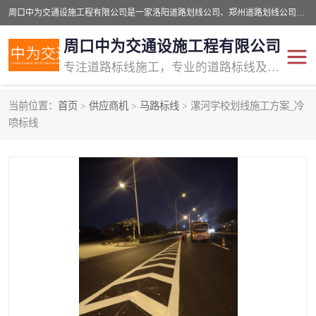
周口中为交通设施工程有限公司是一家洛阳道路划线公司、郑州道路划线公司、平顶山道路车位划线公司、开封车位划线公司、许昌道路车位划线公司、漯河道路车位划线公司，公司始终坚持“诚信、匠心、专注”的宗旨；我们的经营理念是：的服务。
周口中为交通设施工程有限公司
专注道路标线施工，专业的道路标线及交通设施施工服务商!
当前位置：
首页
>
供应商机
>
马路标线
> 漯河学校划线施工方案_冷
交通道路标线
公路道路划线
喷标线
道路标线划线
马路标线
道路标线
道路划线