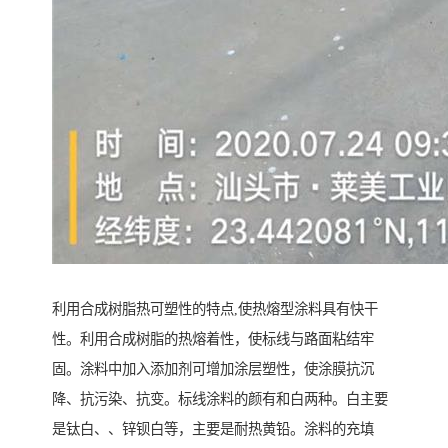
利用合成树脂热可塑性的特点,使热熔型涂料具有快干
性。利用合成树脂的热熔着性，使标线与路面粘结牢
固。涂料中加入添加剂可增加涂层塑性，使涂膜抗沉
降、抗污染、抗变。标线涂料的颜有和白两种。白主要
是钛白、、锌钡白等，主要是耐热黄铅。涂料的充填