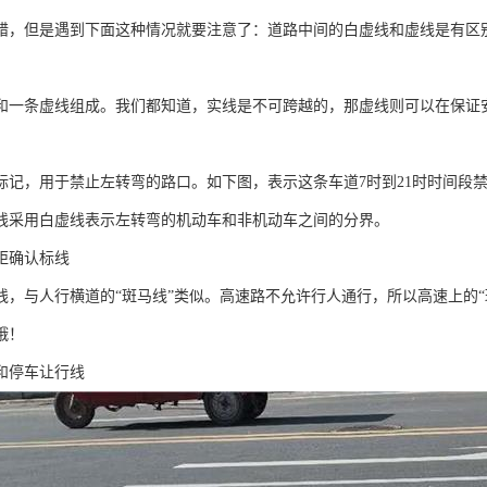
错，但是遇到下面这种情况就要注意了：道路中间的白虚线和虚线是有区
和一条虚线组成。我们都知道，实线是不可跨越的，那虚线则可以在保证
标记，用于禁止左转弯的路口。如下图，表示这条车道7时到21时时间段
线采用白虚线表示左转弯的机动车和非机动车之间的分界。
距确认标线
线，与人行横道的“斑马线”类似。高速路不允许行人通行，所以高速上的
哦！
和停车让行线