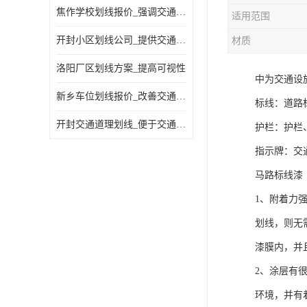
焦作学校划线报价_强调交通规则
适用范围
开封小区划线公司_提供交通信息
材质
洛阳厂区划线方案_提高可视性
中为交通设
新乡车位划线报价_改善交通效率
标线：道路
开封交通道理划线_便于交通管理
护栏：护栏
指示牌：交
马路标线漆
1、附着力
划线，则无
漆膜内，并
2、涂层有
环境，并有