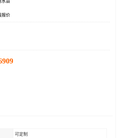
商水县
线报价
6909
可定制