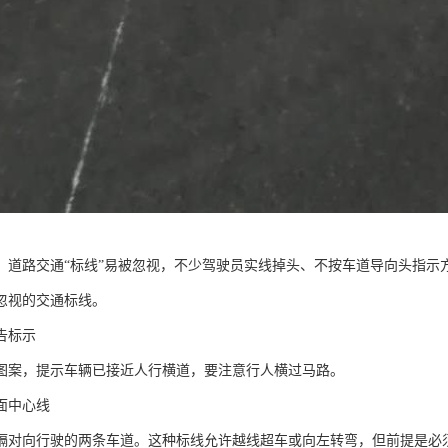
，道路交通“标线”易被忽视，不少驾驶员实线掉头、不按车道导向头指示方向
忽视的交通标线。
告标示
图案，提示车辆已接近人行横道，要注意行人横过马路。
面中心线
隔对向行驶的两条车道。这种标线允许越线超车或向左转弯，但前提是必