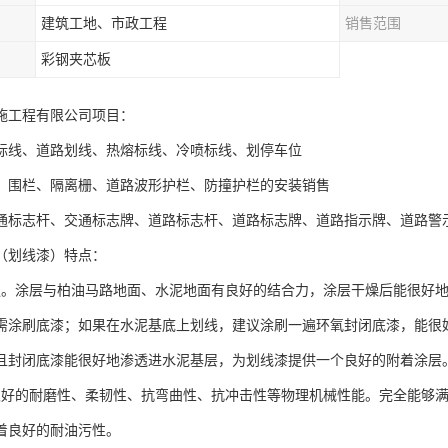
建筑工地、市政工程
销售范围
彩钢夹芯板
施工程有限公司项目：
标线、道路划线、热熔标线、冷喷标线、划停车位
、围栏、隔离栅、道路波形护栏、防撞护栏的安装销售
通标志杆、交通标志牌、道路标志杆、道路标志牌、道路指示牌、道路警
（划线漆）特点：
强。涂层与柏油马路地面、水泥地面有良好的结合力，涂层干燥后能很好
需涂刷底漆；如果在水泥基底上划线，建议涂刷一遍环氧封闭底漆，能很
且封闭底漆能很好地渗透进水泥基层，为划线漆提供一个良好的附着涂层
很好的耐磨性、柔韧性、抗弯曲性、抗冲击性等物理机械性能。完全能够
着良好的耐油污性。