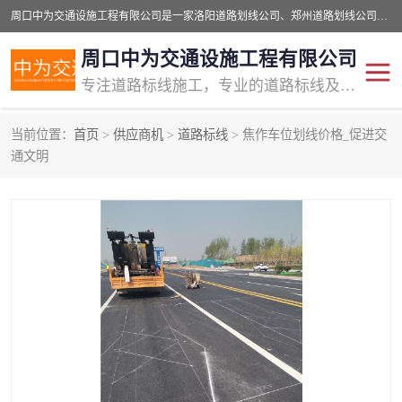
周口中为交通设施工程有限公司是一家洛阳道路划线公司、郑州道路划线公司、平顶山道路车位划线公司、开封车位划线公司、许昌道路车位划线公司、漯河道路车位划线公司，公司始终坚持“诚信、匠心、专注”的宗旨；我们的经营理念是：的服务。
周口中为交通设施工程有限公司
专注道路标线施工，专业的道路标线及交通设施施工服务商!
当前位置：
首页
>
供应商机
>
道路标线
> 焦作车位划线价格_促进交
交通道路标线
公路道路划线
通文明
道路标线划线
马路标线
道路标线
道路划线