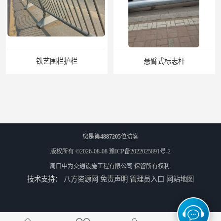
铁艺围栏护栏
悬臂式标志杆
您是第
4887205
位访客
版权所有 ©2026-08-08
豫ICP备2022025891号-2
周口中为交通设施工程有限公司
保留所有权利.
技术支持：
八方资源网
免责声明
管理员入口
网站地图
F型悬臂式交通标志杆
道路交通标志牌