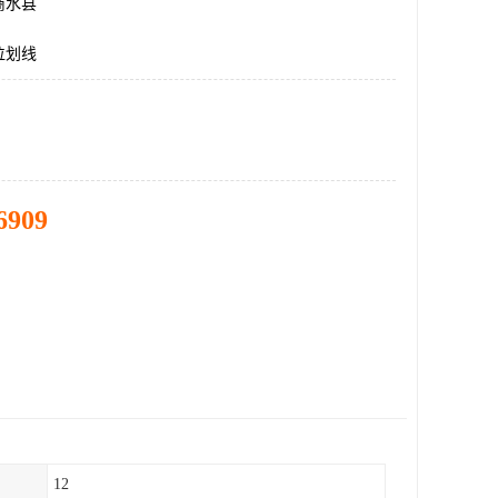
商水县
位划线
6909
12