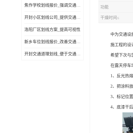
焦作学校划线报价_强调交通规则
功能
开封小区划线公司_提供交通信息
干燥时间≤
洛阳厂区划线方案_提高可视性
中为交通设
新乡车位划线报价_改善交通效率
施工程的设
开封交通道理划线_便于交通管理
希望下次与
在露天停车
1、反光热
2、把涂料
3、标记位
4、底漆干