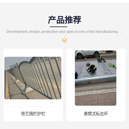
产品推荐
Development, design, production and sales in one of the manufacturing enterprises
铁艺围栏护栏
悬臂式标志杆